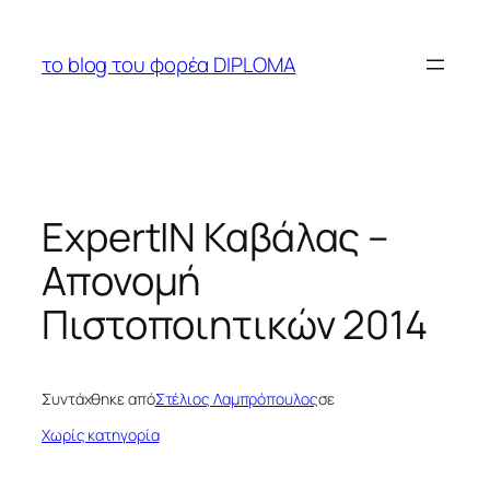
Μετάβαση
στο
το blog του φορέα DIPLOMA
περιεχόμενο
ExpertIN Καβάλας –
Απονομή
Πιστοποιητικών 2014
Συντάχθηκε από
Στέλιος Λαμπρόπουλος
σε
Χωρίς κατηγορία