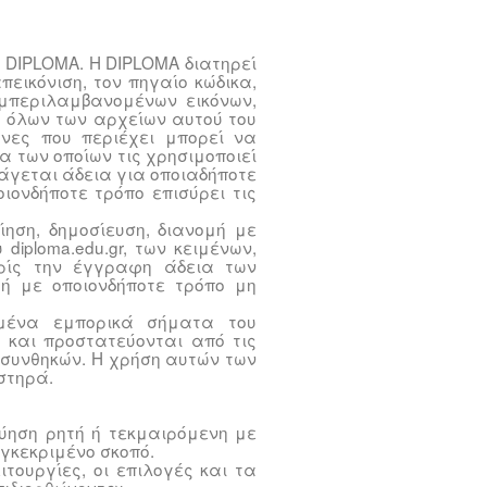
ς DIPLOMA. Η DIPLOMA διατηρεί
πεικόνιση, τον πηγαίο κώδικα,
υμπεριλαμβανομένων εικόνων,
 όλων των αρχείων αυτού του
κόνες που περιέχει μπορεί να
α των οποίων τις χρησιμοποιεί
πάγεται άδεια για οποιαδήποτε
ονδήποτε τρόπο επισύρει τις
ίηση, δημοσίευση, διανομή με
diploma.edu.gr, των κειμένων,
ωρίς την έγγραφη άδεια των
ή με οποιονδήποτε τρόπο μη
ιμένα εμπορικά σήματα του
ι και προστατεύονται από τις
ι συνθηκών. Η χρήση αυτών των
στηρά.
γύηση ρητή ή τεκμαιρόμενη με
υγκεκριμένο σκοπό.
ειτουργίες, οι επιλογές και τα