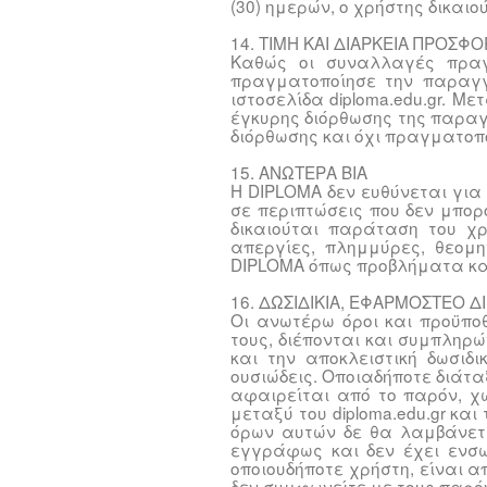
(30) ημερών, ο χρήστης δικαι
14. ΤΙΜΗ ΚΑΙ ΔΙΑΡΚΕΙΑ ΠΡΟΣΦ
Καθώς οι συναλλαγές πραγμ
πραγματοποίησε την παραγγ
ιστοσελίδα diploma.edu.gr. 
έγκυρης διόρθωσης της παραγγ
διόρθωσης και όχι πραγματοπ
15. ΑΝΩΤΕΡΑ ΒΙΑ
Η DIPLOMA δεν ευθύνεται για
σε περιπτώσεις που δεν μπορ
δικαιούται παράταση του χρό
απεργίες, πλημμύρες, θεομη
DIPLOMA όπως προβλήματα και
16. ΔΩΣΙΔΙΚΙΑ, ΕΦΑΡΜΟΣΤΕΟ ΔΙ
Οι ανωτέρω όροι και προϋποθ
τους, διέπονται και συμπληρ
και την αποκλειστική δωσιδ
ουσιώδεις. Οποιαδήποτε διάτα
αφαιρείται από το παρόν, χ
μεταξύ του diploma.edu.gr κα
όρων αυτών δε θα λαμβάνετα
εγγράφως και δεν έχει ενσω
οποιουδήποτε χρήστη, είναι 
δεν συμφωνείτε με τους παρόν