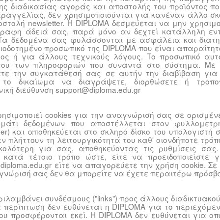
ης διαδικασίας αγοράς και αποστολής του προϊόντος π
ραγγελίας, δεν χρησιμοποιούνται για κανέναν άλλο σκ
στολή newsletter. H DIPLOMA δεσμεύεται να μην χρησιμ
ραφη άδειά σας, παρά μόνο αν δεχτεί κατάλληλη εντ
 Τα δεδομένα σας φυλάσσονται με ασφάλεια και διατ
ιοδοτημένο προσωπικό της DIPLOMA που είναι απαραίτητ
ος ή για άλλους τεχνικούς λόγους. Το προσωπικό αυτ
του των πληροφοριών που συναντά στο σύστημα. Με 
ετε την συγκατάθεσή σας σε αυτήν την διαβίβαση γι
 το δικαίωμα να διαγράψετε, διορθώσετε ή τροπ
ική διεύθυνση support@diploma.edu.gr
χρησιμοποιεί cookies για την αναγνώρισή σας σε ορισμέν
μμάτι δεδομένων που αποστέλλεται στον φυλλομετρ
ver) και αποθηκεύεται στο σκληρό δίσκο του υπολογιστή 
ν πλήττουν τη λειτουργικότητά του καθ' οιονδήποτε τρόπο
κολότερη για σας, αποθηκεύοντας τις ρυθμίσεις σας
 κατά τέτοιο τρόπο ώστε, είτε να προειδοποιείστε 
diploma.edu.gr είτε να απαγορεύετε την χρήση cookie. Σε
αγνώρισή σας δεν θα μπορείτε να έχετε περαιτέρω πρόσβα
εριλαμβάνει συνδέσμους ("links") προς άλλους διαδικτυακού
α περίπτωση δεν ευθύνεται η DIPLOMA για το περιεχόμεν
που προσφέρονται εκεί. Η DIPLOMA δεν ευθύνεται για οπ