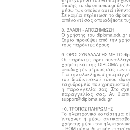
περιεχόμενά του θα παρέχοντ
Επίσης το diploma.edu.gr δεν 
μέσω των οποίων αυτά τίθεντα
Σε καμία περίπτωση το diplom
απέναντί σας οποιαδήποτε τυχ
8. ΒΛΑΒΗ - ΑΠΟΖΗΜΙΩΣΗ
Ο χρήστης του diploma.edu.g
ζημία προκύψει από την χρήσ
τους παρόντες όρους.
9. ΟΡΟΙ ΣΥΝΑΛΛΑΓΗΣ ΜΕ ΤΟ dip
Οι παρόντες όροι συναλλαγ
χρήστη και της DIPLOMA μέσω
αποδοχή εκ μέρους σας των π
Για την ολοκλήρωση παραγγε
του διαδικτυακού τόπου dip
ταχυδρομείο που χρησιμοποιή
η παραγγελία σας. Στο σχετ
παραγγελίας σας. Αν διαπι
support@diploma.edu.gr.
10. ΤΡΟΠΟΣ ΠΛΗΡΩΜΗΣ
Το ηλεκτρονικό κατάστημα di
ίντερνετ ή μέσω αντικαταβ
χρήστης μέσω του ηλεκτρονικ
– ROM μέσω ιδιωτικής εταιρία