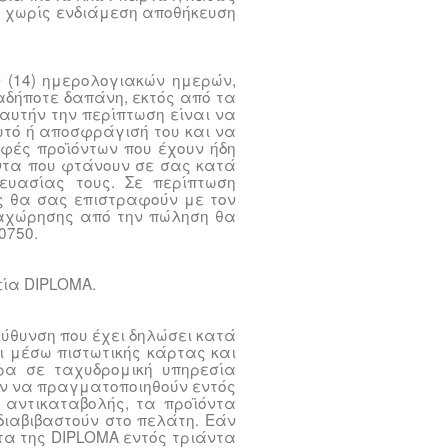
 χωρίς ενδιάμεση αποθήκευση
 (14) ημερολογιακών ημερών,
αδήποτε δαπάνη, εκτός από τα
 αυτήν την περίπτωση είναι να
υτό ή αποσφράγισή του και να
οφές προϊόντων που έχουν ήδη
όντα που φτάνουν σε σας κατά
ευασίας τους. Σε περίπτωση
ς θα σας επιστραφούν με τον
ναχώρησης από την πώληση θα
0750.
εία DIPLOMA.
ύθυνση που έχει δηλώσει κατά
ι μέσω πιστωτικής κάρτας και
ρα σε ταχυδρομική υπηρεσία
ύν να πραγματοποιηθούν εντός
 αντικαταβολής, τα προϊόντα
ιαβιβαστούν στο πελάτη. Εάν
τα της DIPLOMA εντός τριάντα