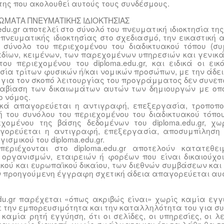
της που ακολουθεί αυτούς τους συνδέσμους.
ΙΩΜΑΤΑ ΠΝΕΥΜΑΤΙΚΗΣ ΙΔΙΟΚΤΗΣΙΑΣ
.edu.gr αποτελεί στο σύνολό του πνευματική ιδιοκτησία τη
νευματικής ιδιοκτησίας στο σχεδιασμό, την εικαστική α
 σύνολο του περιεχομένου του διαδικτυακού τόπου (σ
δίων, κειμένων, των παρεχομένων υπηρεσιών και γενικά
του περιεχομένου του diploma.edu.gr, και ειδικά οι ει
σία τρίτων φυσικών ή/και νομικών προσώπων, με την άδει
ους για τον σκοπό λειτουργίας του προγράμματος δεν συνε
αβίαση των δικαιωμάτων αυτών των δημιουργών με οποι
ο νόμος.
τικά απαγορεύεται η αντιγραφή, επεξεργασία, τροποπο
 του συνόλου του περιεχομένου του διαδικτυακού τόπου 
χομένου της βάσης δεδομένων του diploma.edu.gr, χ
αγορεύεται η αντιγραφή, επεξεργασία, αποσυμπίληση 
ισμικού του diploma.edu.gr.
εριέχονται στο diploma.edu.gr αποτελούν κατατεθε
ων οργανισμών, εταιρειών ή φορέων που είναι δικαιούχο
ικού και ευρωπαϊκού δικαίου, των διεθνών συμβάσεων κα
ν προηγούμενη έγγραφη σχετική άδεια απαγορεύεται αυ
edu.gr παρέχεται «όπως ακριβώς είναι» χωρίς καμία εγ
ε την εμπορευσιμότητα και την καταλληλότητα του για σ
 καμία ρητή εγγύηση, ότι οι σελίδες, οι υπηρεσίες, οι λ