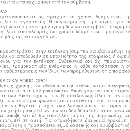
ούται να υπαναχωρήσει από την σύμβαση.
ΟΡΑΣ
ατοποιούνται σε πραγματικό χρόνο, δεσμευτική τι
ελία ο αγοραστής. Η συγκεκριμένη τιμή ισχύει για 
Μεταγενέστερη ανατιμολόγηση δεν καταλαμβάνει εκκρεμε
ελίας από πλευράς του χρήστη δεσμευτική τιμή είναι εκ
οίησης της παραγγελίας.
 καθυστερήσεις στην εκτέλεση (συμπεριλαμβανομένης τ
ούν να αποδοθούν σε υπαιτιότητα της εταιρείας ή οφεί
νου για την εκτέλεση. Ενδεικτικά και όχι περιοριστικ
νίες, τρομοκρατικές ενέργειες ή κάθε κατάσταση η 
 καθυστερήσεις των ίδιων των προμηθευτών στις παραδόσ
ΚΑΙΟ ΚΑΙ ΛΟΙΠΟΙ ΟΡΟΙ
έσεις χρήσης του diploma.edu.gr, καθώς και οποιαδήπο
ώνονται από το ελληνικό δίκαιο. Αποδεχόμενοι τους παρό
ικία των Δικαστηρίων των Θεσσαλονίκης.Όλοι οι ανωτ
ξη των ανωτέρω όρων καταστεί αντίθετη προς το νόμο, πα
ωρίς να θίγεται η ισχύς των λοιπών όρων. Το παρόν απ
ι του χρήστη υπηρεσιών του και δεν δεσμεύει παρά μόνο 
ι υπόψη και δε θα αποτελεί τμήμα της συμφωνίας αυτ
ματωθεί σε αυτή. Για οποιαδήποτε διαφορά προκύψει με
απαραίτητη η προσπάθεια εξωδικαστικής και συμβιβαστική
τες Όρους Χρήσης οφείλετε να μη χρησιμοποιείτε τις υπηρ