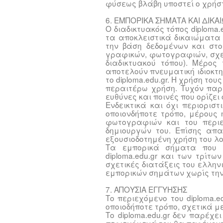
φύσεως βλάβη υποστεί ο χρήσ
6. ΕΜΠΟΡΙΚΑ ΣΗΜΑΤΑ ΚΑΙ ΔΙΚΑ
Ο διαδικτυακός τόπος diploma
τα αποκλειστικά δικαιώματα π
την βάση δεδομένων και στο
γραφικών, φωτογραφιών, σχε
διαδικτυακού τόπου). Μέρος 
αποτελούν πνευματική ιδιοκτη
το diploma.edu.gr. Η χρήση τ
περαιτέρω χρήση. Τυχόν παρ
ευθύνες και ποινές που ορίζει 
Ενδεικτικά και όχι περιορισ
οποιονδήποτε τρόπο, μέρους ή
φωτογραφιών και του περιε
δημιουργών του. Επίσης απ
εξουσιοδοτημένη χρήση του λογ
Τα εμπορικά σήματα που π
diploma.edu.gr και των τρίτ
σχετικές διατάξεις του ελλην
εμπορικών σημάτων χωρίς τη
7. ΑΠΟΥΣΙΑ ΕΓΓΥΗΣΗΣ
Το περιεχόμενο του diploma.
οποιοδήποτε τρόπο, σχετικά μ
Το diploma.edu.gr δεν παρέχει