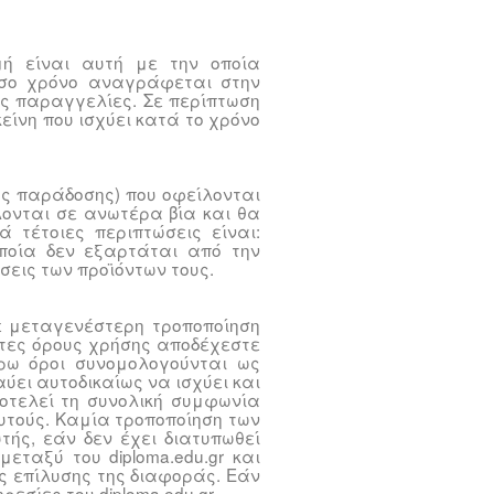
μή είναι αυτή με την οποία
όσο χρόνο αναγράφεται στην
ίς παραγγελίες. Σε περίπτωση
είνη που ισχύει κατά το χρόνο
ης παράδοσης) που οφείλονται
λονται σε ανωτέρα βία και θα
ά τέτοιες περιπτώσεις είναι:
οποία δεν εξαρτάται από την
εις των προϊόντων τους.
τε μεταγενέστερη τροποποίηση
ντες όρους χρήσης αποδέχεστε
έρω όροι συνομολογούνται ως
ύει αυτοδικαίως να ισχύει και
οτελεί τη συνολική συμφωνία
αυτούς. Καμία τροποποίηση των
ής, εάν δεν έχει διατυπωθεί
ταξύ του diploma.edu.gr και
ς επίλυσης της διαφοράς. Εάν
εσίες του diploma.edu.gr.