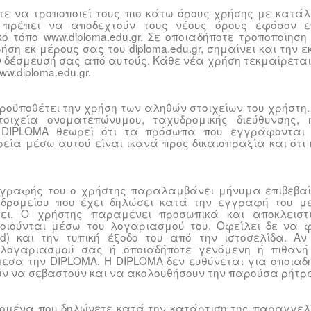
τε να τροποποιεί τους πιο κάτω όρους χρήσης με κατά
α πρέπει να αποδεχτούν τους νέους όρους εφόσον ε
κό τόπο www.diploma.edu.gr. Σε οποιαδήποτε τροποποίησ
ρήση εκ μέρους σας του diploma.edu.gr, σημαίνει και την 
ν δέσμευσή σας από αυτούς. Κάθε νέα χρήση τεκμαίρεται
w.diploma.edu.gr.
ροϋποθέτει την χρήση των αληθών στοιχείων του χρήστη
οιχεία ονοματεπώνυμου, ταχυδρομικής διεύθυνσης, η
 DIPLOMA θεωρεί ότι τα πρόσωπα που εγγράφονται 
εία μέσω αυτού είναι ικανά προς δικαιοπραξία και ότι
γγραφής του ο χρήστης παραλαμβάνει μήνυμα επιβεβαί
υδρομείου που έχει δηλώσει κατά την εγγραφή του με
ει. Ο χρήστης παραμένει προσωπικά και αποκλειστι
ιούνται μέσω του λογαριασμού του. Οφείλει δε να φρ
d) και την τυπική έξοδο του από την ιστοσελίδα. Αν
 λογαριασμού σας ή οποιαδήποτε γενόμενη ή πιθαν
εσα την DIPLOMA. Η DIPLOMA δεν ευθύνεται για οποιαδή
ν να σεβαστούν και να ακολουθήσουν την παρούσα ρήτρ
δομένα που δηλώνετε κατά την κατάρτιση της παραγγελί