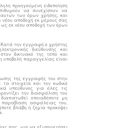
λληλη προηγούμενη ειδοποίηση
πιθυμούν να συνεχίσουν να
η αυτών των όρων χρήσης, και
εκ νέου αποδοχή εκ μέρους σας
 ως εκ νέου αποδοχή των όρων
. Κατά την εγγραφή ο χρήστης
λεκτρονικής διεύθυνσης και
στον δικτυακό της τόπο και
 η υποβολή παραγγελίας είναι
ωσης της εγγραφής του στην
 τα στοιχεία και τον κωδικό
κά υπεύθυνος για όλες τις
οντίζει την διασφάλιση του
 διαπιστωθεί οποιαδήποτε μη
ή παραβίαση ασφάλειας του,
ποτε βλάβη ή ζημία προκύψει
α.
ας σας, για να εξυπηρετήσει