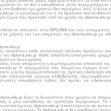
αι χωρίς διακοπή, χωρίς σφάλματα και ότι τα λάθη θα επ
εγγυάται ότι το ίδιο ή οποιοδήποτε άλλο συνεργαζόμενο si
ι στη διάθεσή των χρηστών δεν περιέχουν "ιούς" ή άλλα 
a.edu.gr, οι εργαζόμενοί του ή τα πρόσωπα που συνδέοντα
όν ζημία σας προκληθεί από την χρήση του diploma.edu.gr
r ευθύνεται απέναντι στην DIPLOMA και τους συνεργάτες 
η εκ μέρους του των υπηρεσιών του diploma.edu.gr με α
loma.edu.gr
ής καλύπτουν κάθε συναλλαγή (πώληση προϊόντων και
 του diploma.edu.gr. Κάθε αποστολή ηλεκτρονικής φόρ
αρόντων όρων χρήσης.
λίας, είναι απαραίτητη η συμπλήρωση και αποστολή της
loma.edu.gr. H παραγγελία σας θεωρείται έγκυρη όταν
σατε για την πραγματοποίησή της σχετική ειδοποίηση απ
ικό ηλεκτρονικό μήνυμα επιβεβαίωσης περιλαμβάνοντ
στώσετε οποιοδήποτε λάθος, θα πρέπει να ειδοποιή
ploma.edu.gr δίνει τη δυνατότητα στον χρήστη να πληρ
ολής ή μέω κατάθεσης σε τραπεζικό λογαριασμό. Τα 
ού καταστήματος diploma.edu.gr αποστέλλονται σε αυτόν
ς ταχυμεταφορών. Το diploma.edu.gr δεν αποθηκεύει στοι