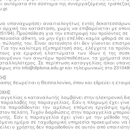
αι αυτόματα στο σύστημα της συνεργαζόμενης τράπεζας
.gr.
 να υπαναχωρήσει αναιτιολογήτως εντός δεκατεσσάρων
 αρχική του κατάσταση, χωρίς να επιβαρύνεται με οποι
2251/94). Προϋπόθεση για την επιστροφή του προϊόντος σε
υσκευασία άθικτη, να μην έχει επέλθει καμία φθορά σε α
η πώλησής του. Είναι αυτονόητο ότι δεν γίνονται επιστρ
 Για την καλύτερη εξυπηρέτησή σας, ελέγχετε τα προϊ
τους για εμφανή ελαττώματα των ίδιων ή της συσκ
ηρουμένων των ανωτέρω προϋποθέσεων, τα χρήματά σα
 καταλληλότερος. Σε περίπτωση καταγγελίας ή/και υπα
ως στο info@diploma.edu.gr και τηλεφωνικώς στο 231048
ΣΗΣ
ασης θεωρείται η Θεσσαλονίκη, όπου και εδρεύει η εταιρ
ΟΧΗΣ
αγγελίας ο καταναλωτής λαμβάνει στην ηλεκτρονική διε
 παραλαβής της παραγγελίας. Εάν η πληρωμή έχει γίνε
όντα παραδίδονται την αμέσως επόμενη εργάσιμη ημέ
 στον πελάτη. Τυχόν διορθώσεις στην παραγγελία μπορο
υτής. Εάν η παραγγελία έχει γίνει με την μέθοδο της
όμενη ημέρα σε ταχυδρομική υπηρεσία προκειμένου να δ
είλει ο χρήστης δεν παραδοθούν σε αυτόν από υπαιτιότη