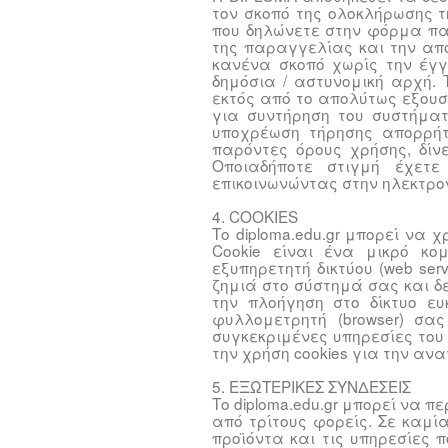
τον σκοπό της ολοκλήρωσης τ
που δηλώνετε στην φόρμα πα
της παραγγελίας και την απο
κανένα σκοπό χωρίς την έγγ
δημόσια / αστυνομική αρχή.
εκτός από το απολύτως εξουσ
για συντήρηση του συστήματ
υποχρέωση τήρησης απορρή
παρόντες όρους χρήσης, δίν
Οποιαδήποτε στιγμή έχετε
επικοινωνώντας στην ηλεκτρον
4. COOKIES
Το diploma.edu.gr μπορεί να 
Cookie είναι ένα μικρό κο
εξυπηρετητή δικτύου (web ser
ζημιά στο σύστημά σας και δε
την πλοήγηση στο δίκτυο ευ
φυλλομετρητή (browser) σας
συγκεκριμένες υπηρεσίες του 
την χρήση cookies για την αν
5. ΕΞΩΤΕΡΙΚΕΣ ΣΥΝΔΕΣΕΙΣ
Το diploma.edu.gr μπορεί να π
από τρίτους φορείς. Σε καμί
προϊόντα και τις υπηρεσίες 