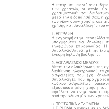
Η εταιρεία μπορεί οποτεδήπο
των χρηστών, οι οποίοι θ
χρησιμοποιούν τον διαδικτυα
μετά την ειδοποίησή σας, η χ
των νέων όρων χρήσης και τη
χρήσης και συναλλαγής του ww
1. ΕΓΓΡΑΦΗ
Η εγγραφή στην ιστοσελίδα π
υποχρεούται να δηλώσει στ
τηλεφώνου επικοινωνίας. Η
συναλλάσσονται με την εταιρ
έγκυρη δήλωση βούλησης.
2. ΛΟΓΑΡΙΑΣΜΟΣ ΜΕΛΟΥΣ
Μετά την ολοκλήρωση της ε
διεύθυνση ηλεκτρονικού ταχ
ασφαλείας που έχει δηλώσ
συναλλαγές που πραγματοπο
κωδικού ασφαλείας (passwor
εξουσιοδοτημένη χρήση του
οφείλετε να ενημερώσετε άμ
από την αδυναμία των χρηστώ
3. ΠΡΟΣΩΠΙΚΑ ΔΕΔΟΜΕΝΑ
Η DIPLOMA αποθηκεύει τα δε