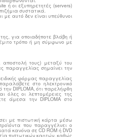
ιδιορθώνονται.
te ή οι εξυπηρετητές (servers)
επιζήμια συστατικά.
ι με αυτό δεν είναι υπεύθυνοι
.
της, για οποιαδήποτε βλάβη ή
θέμιτο τρόπο ή μη σύμφωνο με
 αποστολή τους) μεταξύ του
μας παραγγελίας σημαίνει την
 ειδικής φόρμας παραγγελίας
 παραλάβετε στο ηλεκτρονικό
ό την DIPLOMA, ότι παρελήφθη
αι όλες οι λεπτομέρειες της
σετε άμεσα την DIPLOMA στο
ώσει με πιστωτική κάρτα μέσω
προϊόντα που παραγγέλνει ο
 κατά κανόνα σε CD ROM ή DVD
χεία πιστωτικών καρτών, καθώς