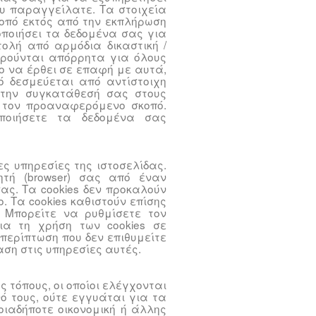
ου παραγγείλατε. Τα στοιχεία
οπό εκτός από την εκπλήρωση
οποιήσει τα δεδομένα σας για
ολή από αρμόδια δικαστική /
ηρούνται απόρρητα για όλους
ο να έρθει σε επαφή με αυτά,
ό δεσμεύεται από αντίστοιχη
την συγκατάθεσή σας στους
α τον προαναφερόμενο σκοπό.
οποιήσετε τα δεδομένα σας
ες υπηρεσίες της ιστοσελίδας.
ητή (browser) σας από έναν
σας. Τα cookies δεν προκαλούν
. Τα cookies καθιστούν επίσης
. Μπορείτε να ρυθμίσετε τον
για τη χρήση των cookies σε
 περίπτωση που δεν επιθυμείτε
ση στις υπηρεσίες αυτές.
ς τόπους, οι οποίοι ελέγχονται
ό τους, ούτε εγγυάται για τα
οιαδήποτε οικονομική ή άλλης