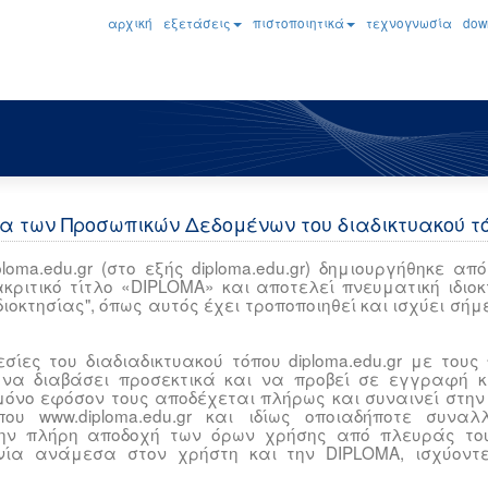
αρχική
εξετάσεις
πιστοποιητικά
τεχνογνωσία
dow
α των Προσωπικών Δεδομένων του διαδικτυακού τό
ploma.edu.gr (στο εξής diploma.edu.gr) δημιουργήθηκε α
ιακριτικό τίτλο «DIPLOMA» και αποτελεί πνευματική ιδιο
διοκτησίας", όπως αυτός έχει τροποποιηθεί και ισχύει σήμ
.
ρεσίες του διαδιαδικτυακού τόπου diploma.edu.gr με του
 να διαβάσει προσεκτικά και να προβεί σε εγγραφή 
μόνο εφόσον τους αποδέχεται πλήρως και συναινεί στην
που www.diploma.edu.gr και ιδίως οποιαδήποτε συνα
 την πλήρη αποδοχή των όρων χρήσης από πλευράς το
νία ανάμεσα στον χρήστη και την DIPLOMA, ισχύον